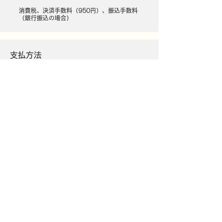
消費税、決済手数料（950円）​、振込手数料
（銀行振込の場合）
支払方法
クレジットカード（VISA、MASTER、アメ
リカン・エキスプレス）/所定コンビニエン
スストアでの決済、銀行振込、Pay-easy
​引き渡し期間
入金確認後、24時間以内に確認メールにて
PDFチケットをお送りいたします。
当日はチケットを印刷するか、スマートフォ
ンにチケット画面を表示してください。
キャンセルについて
7月20日までのキャンセルについては決済手
数料（950円）及び銀行口座への返金の場合