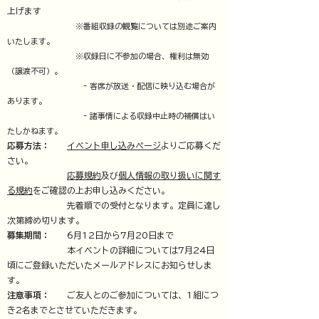
上げます
※番組収録の観覧については別途ご案内
いたします。
※収録日に不参加の場合、権利は無効
（譲渡不可）。
- 客席が放送・配信に映り込む場合が
あります。
- 諸事情による収録中止時の補償はい
たしかねます。
応募方法：
イベント申し込みページ
よりご応募くだ
さい。
応募規約
及び
個人情報の取り扱いに関す
る規約
をご確認の上お申し込みください。
先着順での受付となります。
​定員に達し
次第締め切ります。
募集期間：
6月12日から7月20日まで
​ 本イベントの詳細については7月24日
頃にご登録いただいたメールアドレスにお知らせしま
す。
注意事項：
ご友人とのご参加については、1組につ
き2名までとさせていただきます。