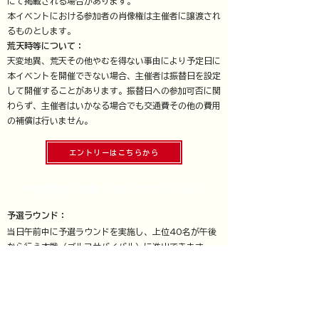
にて掲載される場合があります。
本イベントにおける参加者の肖像権は主催者に譲渡され
るものとします。
荒天時等について：
​天変地異、荒天その他やむを得ない事由により予定日に
本イベントを開催できない場合、主催者は振替日を設定
して開催することがあります。振替日への参加可否に関
わらず、主催者はいかなる場合でも交通費その他の費用
の補償は行いません。
エントリーはこちらから
予選競技と本戦（ゴルフサバイバル）
予選ラウンド：
当日午前中に予選ラウンドを実施し、上位40名が午後
から行う本戦（ゴルフサバイバル）に進出できます。
予選ラウンドは、エンジョイ部門とスクラッチ部門とで
集計方法を分けて実施します。
エンジョイ部門では参加者を２ブロックに分け、新ペリ
ア方式によるネットスコアで集計し、各ブロック上位