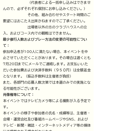
​ （代表者による一括申し込みはできませ
んので、必ずそれぞれ個別にお申し込みください。）
その他、組み合わせやスタート時間のご
要望にはおこたえ出来かねますのでご了承ください。
出場者以外の方のクラブハウスへの立
入、およびコース内での観戦はできません。
最少催行人数およびプレー方法の変更の可能性につい
て：
参加申込者が100人に満たない場合、本イベントを中
止させていただくことがあります。その場合は遅くとも
7月20日までにメールでご連絡します。お支払いいた
だいた参加費および決済手数料（９５０円）は全額返金
となります。（振込手数料は主催者が負担）
また、各部門の応募人数次第では本選のみでの実施とな
る可能性がございます。
​肖像権等について：
本イベントではテレビカメラ等による撮影が入る予定で
す。
本イベントの様子や参加者の氏名・成績等は、主催者・
会場・運営会社及び番組ホームページやSNS、および
テレビ・新聞・雑誌・インターネットメディア等の媒体