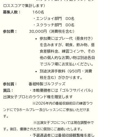
ロススコアで集計します）
募集人数：
160名
・エンジョイ部門 80名
・スクラッチ部門 80名
参加費：
38,000円（消費税を含む）
参加費にはプレー代（昼食付き）
を含みますが、朝食、飲み物、昼
食差額料金、練習コインや、その
他の個人的なお買い物は別途各自
でゴルフ場にお支払いください。
別途決済手数料（950円・消費
税を含む）がかかります。
参加賞：
番組特製ゴルフグッズ
賞品：
・本戦優勝者には「ゴルフサバイバル」
出演女子プロとのラウンド権を贈呈します
※2026年内の番組収録前日の練習ラウ
ンドにて9ホールプレー及びレッスンにご参加いただけま
す。
※出演女子プロについては現在調整中で
す。後日、優勝された方に個別にご連絡いたします。
・予選通過者には番組収録観覧権を差し