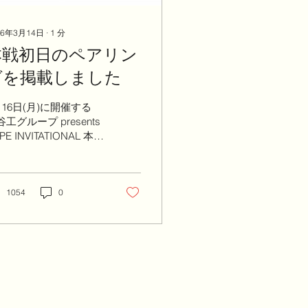
26年3月14日
∙
1
分
本戦初日のペアリン
グを掲載しました
月16日(月)に開催する
工グループ presents
PE INVITATIONAL 本戦
日のペアリングです。
ャラリー受付は6:30よ
開始いたします。
1054
0