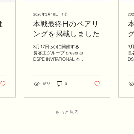
2026年3月16日
∙
1
分
20
ま
本戦最終日のペアリ
ングを掲載しました
3月17日(火)に開催する
3
長谷工グループ presents
長谷
DSPE INVITATIONAL 本戦
DS
最終日のペアリングで
初
す。 ギャラリー受付は
ギ
7:00より開始いたしま
り
す。
1578
0
もっと見る