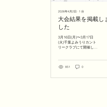
2026年4月2日
∙
1
分
大会結果を掲載し
した
3月16日(月)〜3月17日
(火)千葉よみうりカント
リークラブにて開催した
「長谷工グループ
presents DSPE
INVITATIONAL」2日間の
結果です。 優勝は-7で＠
851
0
塩路千尋選手、2位Tは-6
林菜乃子プロ、長田ひな
たプロでした。 ※アマチ
ュア選手の賞金は上限10
万円となります。 ホール
バイホールは下記URLよ
りご覧いただけます。 ＊